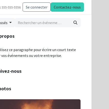
Se connecter
Contactez-nous
1 555-555-5556
assés
 propos
ilisez ce paragraphe pour écrire un court texte
r vos événements ou votre entreprise.
uivez-nous
hotos