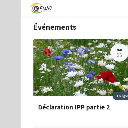
Accueil
Support en ligne
Inscr
Événements
MAI
26
En lign
Déclaration IPP partie 2