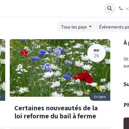
iption au module PAC2023
+
Tous les pays
Événements p
À
MAI
26
Ut
su
S
e
En ligne
P
Certaines nouveautés de la
loi reforme du bail à ferme