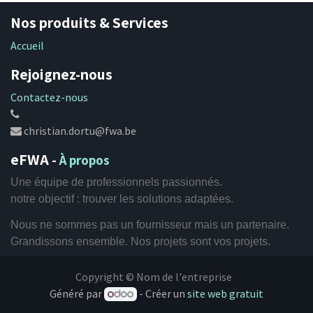
Nos produits & Services
Accueil
Rejoignez-nous
Contactez-nous
christian.dortu@fwa.be
eFWA
-
À propos
Une équipe de professionnels passionnés.
notre objectif : trouver les solutions adaptées.
Nous ne sommes pas un fournisseur mais un partenaire.
Grandissons ensemble.
Nos projets sont vos projets.
Copyright © Nom de l'entreprise
Généré par
- Créer un
site web gratuit